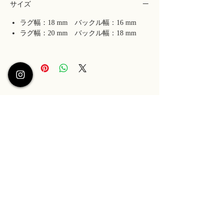
サイズ
ラグ幅：18 mm バックル幅：16 mm
ラグ幅：20 mm バックル幅：18 mm
ABOUT US ＞
プライバシーポリシー ＞
特定商取引法に基づく表記 ＞
ショッピングガイド ＞
KUOEのブランド会員になりませんか？
​メールアドレスのご登録で新作情報やセール情報をいち
はやくお届けします。