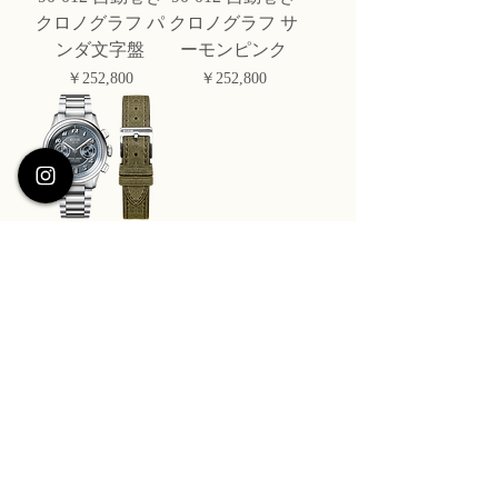
クロノグラフ パ
クロノグラフ サ
ンダ文字盤
ーモンピンク
価格
価格
￥252,800
￥252,800
ROYAL SMITH
90-012 自動巻き
クロノグラフ ネ
イビー
価格
￥252,800
ABOUT US ＞