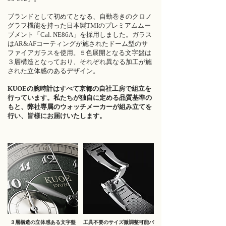
ブランドとして初めてとなる、自動巻きのクロノ
グラフ機能を持った日本製TMIのプレミアムムー
ブメント「Cal. NE86A」を採用しました。ガラス
はAR&AFコーティングが施されたドーム型のサ
ファイアガラスを使用。
色展開となる文字盤は
５
３層構造となっており、それぞれ異なる加工が施
された立体感のあるデザイン。
KUOEの腕時計はすべて京都の自社工房で組立を
行っています。私たちが独自に定める品質基準の
もと、弊社専属のウォッチメーカーが組み立てを
行い、皆様にお届けいたします。
３層構造の立体感ある文字盤
工具不要のサイズ微調整可能バ