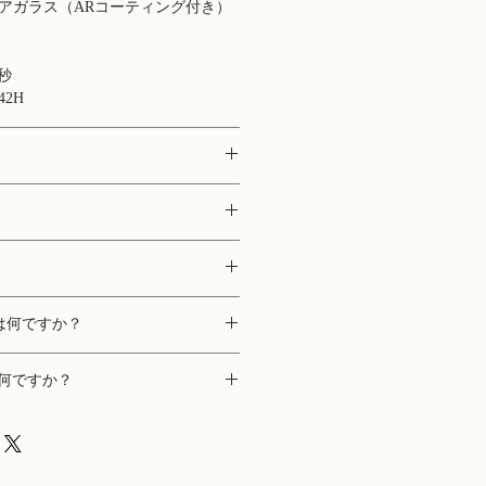
アガラス（ARコーティング付き）
0秒
2H
x 11.75 mm (ラグ、リューズ除く)
ークロス
m
テンレス
cm
は何ですか？
製コードバンレザー
ファイアガラス（ARコーティング
ダイヤモンドに次いで硬度の高い素
何ですか？
非常に傷が付きにくいという特徴が
透過率が高い素材でもあるため視認
ーティング」といいます。光の乱反
OEのサファイアガラスには「無反
ングであり、時計の視認性が向上し
呼ばれる皮膜をガラス表面に蒸着さ
認性が向上しています。硬度の高い