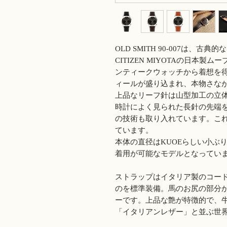
OLD SMITH 90-007は、
CITIZEN MIYOTAの日本製ムー
ンティークウォッチから着想を
ィールが盛り込まれ、本物さな
上品なリーフ針は山型加工の立
時計によく見られた長針の先端
の技術も取り入れています。こ
ています。
本体の直径はKUOEらしい小ぶ
着用が可能なモデルとなってい
ストラップはイタリア製のコー
のを標準装備。馬のお尻の部分
ーです。上品な艶が特徴的で、
「イタリアンレザー」と並ぶ世