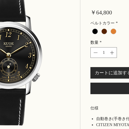
価
￥64,800
格
ベルトカラー
*
数量
*
カートに追加す
仕様
自動巻き(手巻き
CITIZEN MIYO