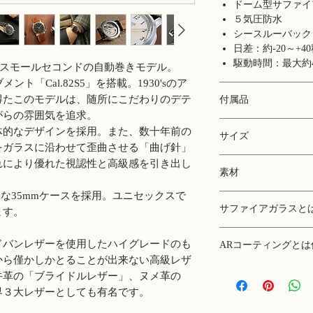
ドーム型サファイ
５気圧防水
シースルーバック
日差：約-20～+4
駆動時間：最大約4
古典的なスモールセコンドの自動巻きモデル。
ブメント「Cal.82S5」を搭載。1930'sのア
得たこのモデルは、随所にこだわりのデテ
付属品
がらの雰囲気を追求。
専用ボックス
体的なデザインを採用。また、数十年前の
サイズ
保証書(1年保証)
をガラスに沿わせて歪曲させる「曲げ針」
説明書
ケース：35 x 35 
れにより優れた視認性と高級感を引き出し
ポーチ
素材
ラグ幅：18 mm
マイクロファイバ
バックル幅：16 m
りな35mmケースを採用。ユニセックスで
ケース：316Lス
腕周り：14 -19.5 
サファイアガラスと
ます。
ベルト：イタリア
風防：ドーム型サ
サファイアガラスは
付き）
ドバンレザーを使用したハイグレードのも
ARコーティングとは
材です。そのため、
から僅かしかとることが出来ない高級レザ
あります。加えて、
日本語で「無反射コ
牛革の「ブライドルレザー」、ヌメ革の
性が向上します。KU
射を抑えるコーティ
界３大レザーとしても有名です。
射コーティング」と
ます。
せており、さらに視