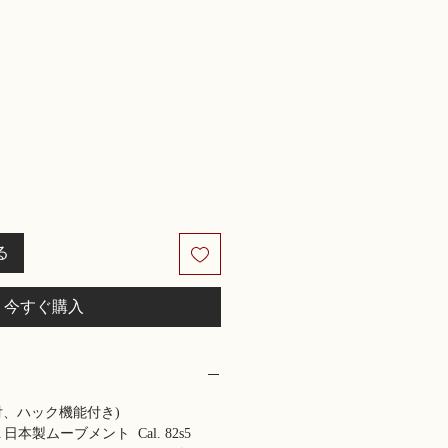
る
今すぐ購入
付、ハック機能付き)
TA 日本製ムーブメント Cal. 82s5