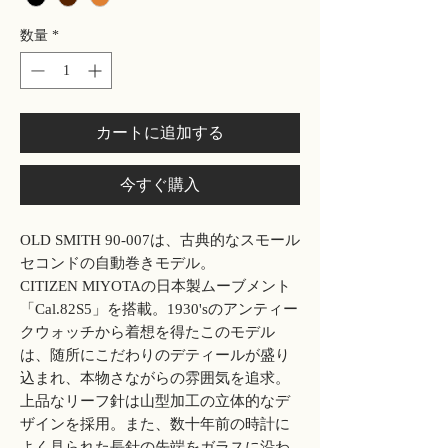
数量
*
カートに追加する
今すぐ購入
OLD SMITH 90-007は、古典的なスモール
セコンドの自動巻きモデル。
CITIZEN MIYOTAの日本製ムーブメント
「Cal.82S5」を搭載。1930'sのアンティー
クウォッチから着想を得たこのモデル
は、随所にこだわりのデティールが盛り
込まれ、本物さながらの雰囲気を追求。
上品なリーフ針は山型加工の立体的なデ
ザインを採用。また、数十年前の時計に
よく見られた長針の先端をガラスに沿わ