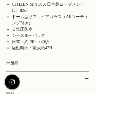
CITIZEN MIYOTA 日本製ムーブメント
Cal. 82s5
ドーム型サファイアガラス（ARコーティ
ング付き）
５気圧防水
シースルーバック
日差：約-20～+40秒
駆動時間：最大約42H
付属品
専用ボックス
サイズ
保証書(1年保証)
説明書
ケース：35 x 35 x 11.75 mm (ラグ、リュ
ポーチ
素材
ーズ除く)
マイクロファイバークロス
ラグ幅：18 mm
ケース：316Lステンレス
バックル幅：16 mm
サファイアガラスとは何ですか？
ベルト：イタリア製コードバンレザー
腕周り：14 -19.5 cm
風防：ドーム型サファイアガラス（ARコ
サファイアガラスはダイヤモンドに次いで硬
ーティング付き）
ARコーティングとは何ですか？
度の高い素材です。そのため、非常に傷が付