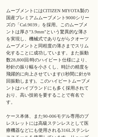
ムーブメントにはCITIZEN MIYOTA製の
国産プレミアムムーブメント9000シリー
ズの「Cal.9039」を採用。このムーブメ
ントは厚さ"3.9mm"という驚異的な薄さ
を実現し、機械式でありながらクオーツ
ムーブメントと同程度の薄さまでスリム
化することに成功しています。また振動
数28,800回/時のハイビート仕様により、
秒針の振り幅を小さくし、時計の精度を
飛躍的に向上させています(1秒間に針が8
回振動します)。このハイビートムーブメ
ントはハイブランドにも多く採用されて
おり、高い技術を要することで有名で
す。
ケース本体、また90-006モデル専用のブ
レスレットには高級ステンレスとして医
療機器などにも使用される316Lステンレ