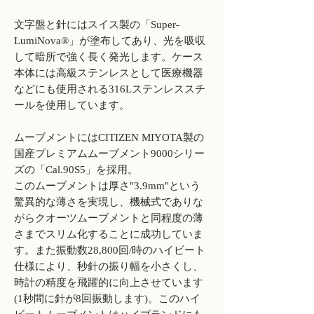
文字盤と針にはスイス製の「Super-
LumiNova®」が塗布してあり、光を吸収
して暗所で強く長く発光します。ケース
本体には高級ステンレスとして医療機器
などにも使用される316Lステンレススチ
ールを使用しています。
ムーブメントにはCITIZEN MIYOTA製の
国産プレミアムムーブメント9000シリー
ズの「Cal.90S5」を採用。
このムーブメントは厚さ"3.9mm"という
驚異的な薄さを実現し、機械式でありな
がらクオーツムーブメントと同程度の薄
さまでスリム化することに成功していま
す。また振動数28,800回/時のハイビート
仕様により、秒針の振り幅を小さくし、
時計の精度を飛躍的に向上させています
(1秒間に針が8回振動します)。このハイ