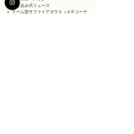
ねじ込み式リューズ
ドーム型サファイアガラス（ＡＲコーテ
ィング付き）
10気圧防水
スクリューバック
日差：-10～＋30 秒/日
駆動時間：42 時間（最大巻上時）
付属品
専用ボックス
サイズ
保証書(1年保証)
説明書
ケース：35 x 35 x 10.8mm(ラグ、リュー
クロス
素材
ズ除く)
ポーチ
※製造ロットにより、ケース厚が最大
ケース：316Lステンレス
0.5mm薄い場合があります。
サファイアガラスとは何ですか？
ベルト：イタリアンレザー
ラグ幅：18 mm
ガラス：サファイア
サファイアガラスはダイヤモンドに次いで硬
バックル幅：16 mm
ARコーティングとは何ですか？
度の高い素材です。そのため、非常に傷が付
腕周り：14 - 19 cm
きにくいという特徴があります。加えて、透
日本語で「無反射コーティング」といいま