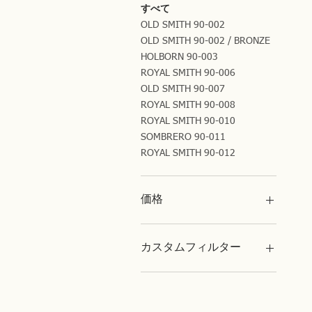
すべて
OLD SMITH 90-002
OLD SMITH 90-002 / BRONZE
HOLBORN 90-003
ROYAL SMITH 90-006
OLD SMITH 90-007
ROYAL SMITH 90-008
ROYAL SMITH 90-010
SOMBRERO 90-011
ROYAL SMITH 90-012
価格
￥0
￥252,800
カスタムフィルター
Best Seller
アクセサリー
OLD SMITH 90-007